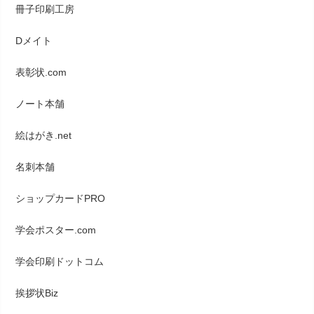
冊子印刷工房
Dメイト
表彰状.com
ノート本舗
絵はがき.net
名刺本舗
ショップカードPRO
学会ポスター.com
学会印刷ドットコム
挨拶状Biz