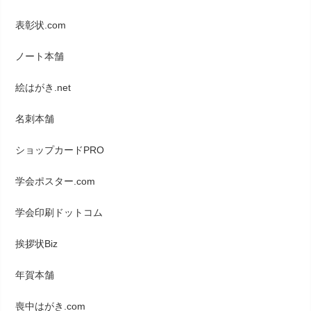
表彰状.com
ノート本舗
絵はがき.net
名刺本舗
ショップカードPRO
学会ポスター.com
学会印刷ドットコム
挨拶状Biz
年賀本舗
喪中はがき.com