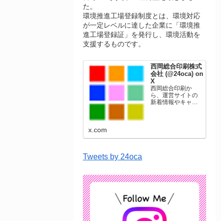
た。
環境推進工場登録制度とは、環境対応
が一定レベルに達した企業に「環境推
進工場登録証」を発行し、環境活動を
支援するものです。
西岡総合印刷株式
会社 (@24oca) on
X
西岡総合印刷か
ら、運営サイトの
新着情報やキャン
ペーン情報を発信
します。年賀状印
刷、名刺印刷、挨
x.com
拶状印刷、ポスト
カード、表彰状印
刷、学会ポスタ
ー、喪中はがき、
Tweets by 24oca
オリジナルカレン
ダーなどをネット
ショップで販売し
ています。