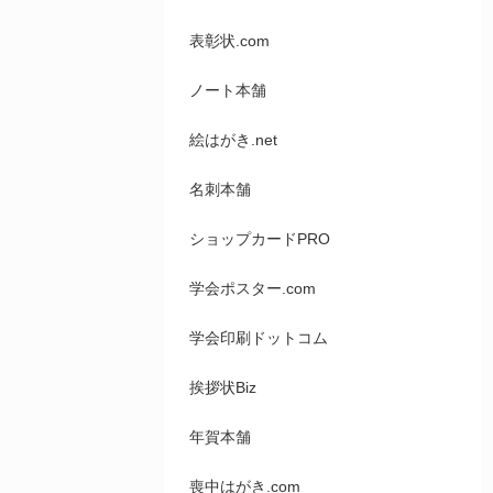
表彰状.com
ノート本舗
絵はがき.net
名刺本舗
ショップカードPRO
学会ポスター.com
学会印刷ドットコム
挨拶状Biz
年賀本舗
喪中はがき.com