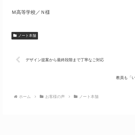
Ｍ高等学校／Ｎ様
ノート本舗
デザイン提案から最終段階まで丁寧なご対応
教員も「
ホーム
お客様の声
ノート本舗