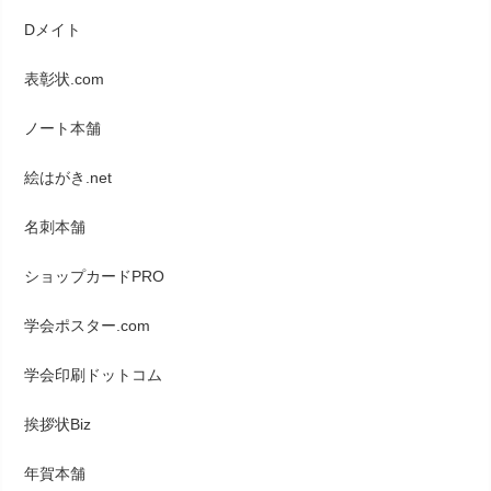
Dメイト
表彰状.com
ノート本舗
絵はがき.net
名刺本舗
ショップカードPRO
学会ポスター.com
学会印刷ドットコム
挨拶状Biz
年賀本舗