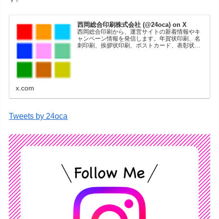
西岡総合印刷株式会社 (@24oca) on X
西岡総合印刷から、運営サイトの新着情報やキ
ャンペーン情報を発信します。年賀状印刷、名
刺印刷、挨拶状印刷、ポストカード、表彰状印
刷、学会ポスター、喪中はがき、オリジナルカ
レンダーなどをネットショップで販売していま
す。
x.com
Tweets by 24oca