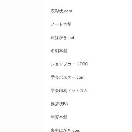
表彰状.com
ノート本舗
絵はがき.net
名刺本舗
ショップカードPRO
学会ポスター.com
学会印刷ドットコム
挨拶状Biz
年賀本舗
喪中はがき.com