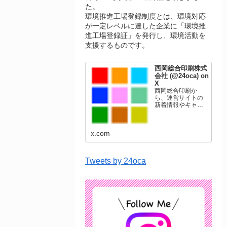
た。
環境推進工場登録制度とは、環境対応
が一定レベルに達した企業に「環境推
進工場登録証」を発行し、環境活動を
支援するものです。
西岡総合印刷株式
会社 (@24oca) on
X
西岡総合印刷か
ら、運営サイトの
新着情報やキャン
ペーン情報を発信
します。年賀状印
刷、名刺印刷、挨
x.com
拶状印刷、ポスト
カード、表彰状印
刷、学会ポスタ
ー、喪中はがき、
Tweets by 24oca
オリジナルカレン
ダーなどをネット
ショップで販売し
ています。