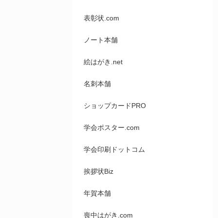
表彰状.com
ノート本舗
絵はがき.net
名刺本舗
ショップカードPRO
学会ポスター.com
学会印刷ドットコム
挨拶状Biz
年賀本舗
喪中はがき.com