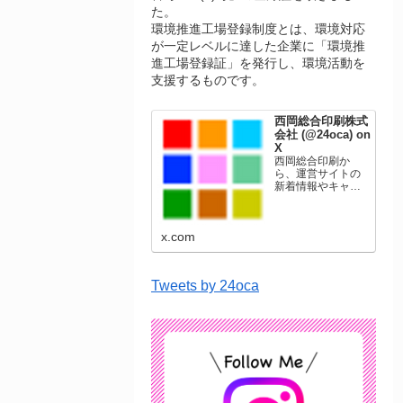
た。
環境推進工場登録制度とは、環境対応
が一定レベルに達した企業に「環境推
進工場登録証」を発行し、環境活動を
支援するものです。
西岡総合印刷株式
会社 (@24oca) on
X
西岡総合印刷か
ら、運営サイトの
新着情報やキャン
ペーン情報を発信
します。年賀状印
刷、名刺印刷、挨
x.com
拶状印刷、ポスト
カード、表彰状印
刷、学会ポスタ
ー、喪中はがき、
Tweets by 24oca
オリジナルカレン
ダーなどをネット
ショップで販売し
ています。