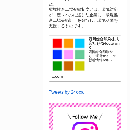
た。
環境推進工場登録制度とは、環境対応
が一定レベルに達した企業に「環境推
進工場登録証」を発行し、環境活動を
支援するものです。
西岡総合印刷株式
会社 (@24oca) on
X
西岡総合印刷か
ら、運営サイトの
新着情報やキャン
ペーン情報を発信
します。年賀状印
刷、名刺印刷、挨
x.com
拶状印刷、ポスト
カード、表彰状印
刷、学会ポスタ
ー、喪中はがき、
Tweets by 24oca
オリジナルカレン
ダーなどをネット
ショップで販売し
ています。