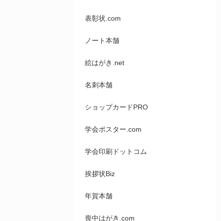
表彰状.com
ノート本舗
絵はがき.net
名刺本舗
ショップカードPRO
学会ポスター.com
学会印刷ドットコム
挨拶状Biz
年賀本舗
喪中はがき.com