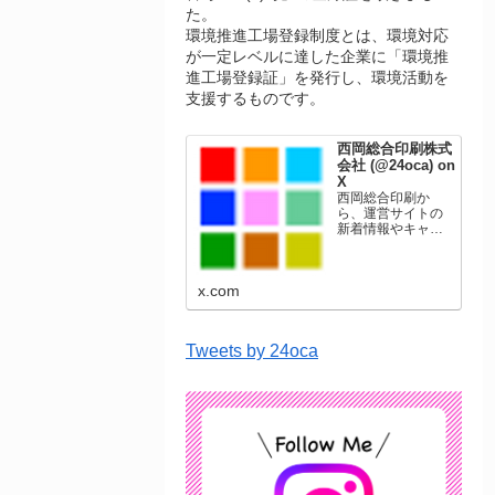
た。
環境推進工場登録制度とは、環境対応
が一定レベルに達した企業に「環境推
進工場登録証」を発行し、環境活動を
支援するものです。
西岡総合印刷株式
会社 (@24oca) on
X
西岡総合印刷か
ら、運営サイトの
新着情報やキャン
ペーン情報を発信
します。年賀状印
刷、名刺印刷、挨
x.com
拶状印刷、ポスト
カード、表彰状印
刷、学会ポスタ
ー、喪中はがき、
Tweets by 24oca
オリジナルカレン
ダーなどをネット
ショップで販売し
ています。