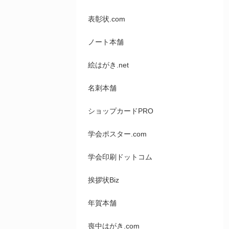
表彰状.com
ノート本舗
絵はがき.net
名刺本舗
ショップカードPRO
学会ポスター.com
学会印刷ドットコム
挨拶状Biz
年賀本舗
喪中はがき.com