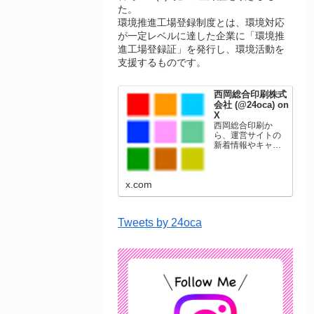
た。
環境推進工場登録制度とは、環境対応
が一定レベルに達した企業に「環境推
進工場登録証」を発行し、環境活動を
支援するものです。
西岡総合印刷株式
会社 (@24oca) on
X
西岡総合印刷か
ら、運営サイトの
新着情報やキャン
ペーン情報を発信
します。年賀状印
刷、名刺印刷、挨
x.com
拶状印刷、ポスト
カード、表彰状印
刷、学会ポスタ
ー、喪中はがき、
Tweets by 24oca
オリジナルカレン
ダーなどをネット
ショップで販売し
ています。