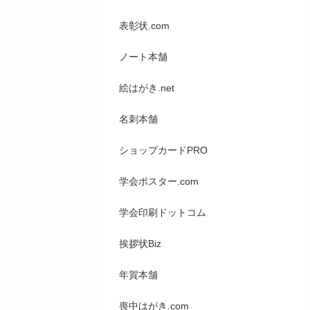
表彰状.com
ノート本舗
絵はがき.net
名刺本舗
ショップカードPRO
学会ポスター.com
学会印刷ドットコム
挨拶状Biz
年賀本舗
喪中はがき.com