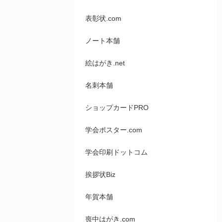
表彰状.com
ノート本舗
絵はがき.net
名刺本舗
ショップカードPRO
学会ポスター.com
学会印刷ドットコム
挨拶状Biz
年賀本舗
喪中はがき.com