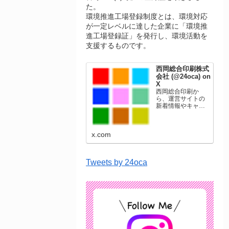
た。
環境推進工場登録制度とは、環境対応
が一定レベルに達した企業に「環境推
進工場登録証」を発行し、環境活動を
支援するものです。
西岡総合印刷株式
会社 (@24oca) on
X
西岡総合印刷か
ら、運営サイトの
新着情報やキャン
ペーン情報を発信
します。年賀状印
刷、名刺印刷、挨
x.com
拶状印刷、ポスト
カード、表彰状印
刷、学会ポスタ
ー、喪中はがき、
Tweets by 24oca
オリジナルカレン
ダーなどをネット
ショップで販売し
ています。