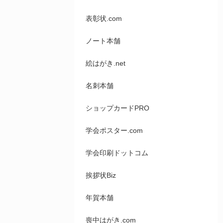
表彰状.com
ノート本舗
絵はがき.net
名刺本舗
ショップカードPRO
学会ポスター.com
学会印刷ドットコム
挨拶状Biz
年賀本舗
喪中はがき.com