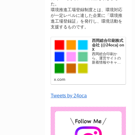
た。
環境推進工場登録制度とは、環境対応
が一定レベルに達した企業に「環境推
進工場登録証」を発行し、環境活動を
支援するものです。
西岡総合印刷株式
会社 (@24oca) on
X
西岡総合印刷か
ら、運営サイトの
新着情報やキャン
ペーン情報を発信
します。年賀状印
刷、名刺印刷、挨
x.com
拶状印刷、ポスト
カード、表彰状印
刷、学会ポスタ
ー、喪中はがき、
Tweets by 24oca
オリジナルカレン
ダーなどをネット
ショップで販売し
ています。