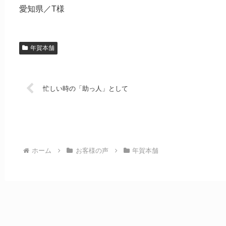
愛知県／T様
年賀本舗
忙しい時の「助っ人」として
ホーム
お客様の声
年賀本舗