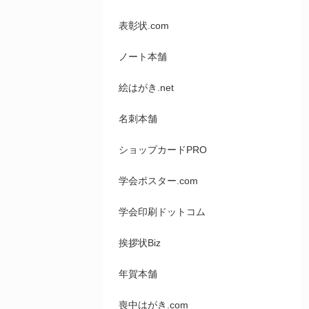
表彰状.com
ノート本舗
絵はがき.net
名刺本舗
ショップカードPRO
学会ポスター.com
学会印刷ドットコム
挨拶状Biz
年賀本舗
喪中はがき.com