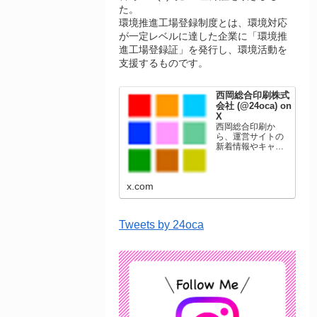
た。
環境推進工場登録制度とは、環境対応
が一定レベルに達した企業に「環境推
進工場登録証」を発行し、環境活動を
支援するものです。
西岡総合印刷株式
会社 (@24oca) on
X
西岡総合印刷か
ら、運営サイトの
新着情報やキャン
ペーン情報を発信
します。年賀状印
刷、名刺印刷、挨
x.com
拶状印刷、ポスト
カード、表彰状印
刷、学会ポスタ
ー、喪中はがき、
Tweets by 24oca
オリジナルカレン
ダーなどをネット
ショップで販売し
ています。