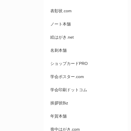
表彰状.com
ノート本舗
絵はがき.net
名刺本舗
ショップカードPRO
学会ポスター.com
学会印刷ドットコム
挨拶状Biz
年賀本舗
喪中はがき.com