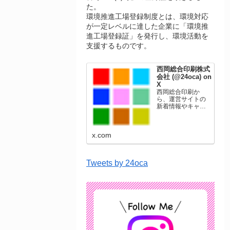
た。
環境推進工場登録制度とは、環境対応
が一定レベルに達した企業に「環境推
進工場登録証」を発行し、環境活動を
支援するものです。
西岡総合印刷株式
会社 (@24oca) on
X
西岡総合印刷か
ら、運営サイトの
新着情報やキャン
ペーン情報を発信
します。年賀状印
刷、名刺印刷、挨
x.com
拶状印刷、ポスト
カード、表彰状印
刷、学会ポスタ
ー、喪中はがき、
Tweets by 24oca
オリジナルカレン
ダーなどをネット
ショップで販売し
ています。