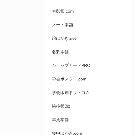
表彰状.com
ノート本舗
絵はがき.net
名刺本舗
ショップカードPRO
学会ポスター.com
学会印刷ドットコム
挨拶状Biz
年賀本舗
喪中はがき.com