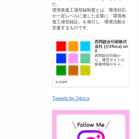
た。
環境推進工場登録制度とは、環境対応
が一定レベルに達した企業に「環境推
進工場登録証」を発行し、環境活動を
支援するものです。
西岡総合印刷株式
会社 (@24oca) on
X
西岡総合印刷か
ら、運営サイトの
新着情報やキャン
ペーン情報を発信
します。年賀状印
刷、名刺印刷、挨
x.com
拶状印刷、ポスト
カード、表彰状印
刷、学会ポスタ
ー、喪中はがき、
Tweets by 24oca
オリジナルカレン
ダーなどをネット
ショップで販売し
ています。