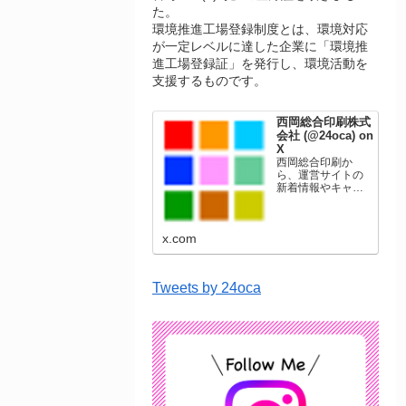
た。
環境推進工場登録制度とは、環境対応
が一定レベルに達した企業に「環境推
進工場登録証」を発行し、環境活動を
支援するものです。
西岡総合印刷株式
会社 (@24oca) on
X
西岡総合印刷か
ら、運営サイトの
新着情報やキャン
ペーン情報を発信
します。年賀状印
刷、名刺印刷、挨
x.com
拶状印刷、ポスト
カード、表彰状印
刷、学会ポスタ
ー、喪中はがき、
Tweets by 24oca
オリジナルカレン
ダーなどをネット
ショップで販売し
ています。