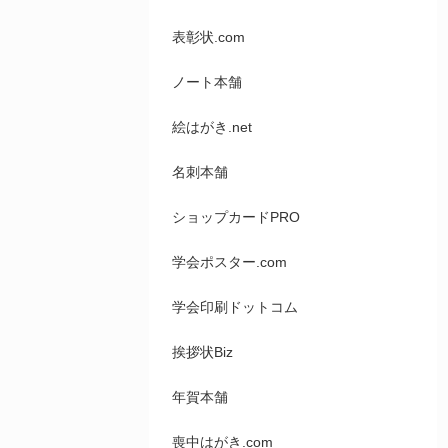
表彰状.com
ノート本舗
絵はがき.net
名刺本舗
ショップカードPRO
学会ポスター.com
学会印刷ドットコム
挨拶状Biz
年賀本舗
喪中はがき.com