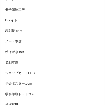
冊子印刷工房
Dメイト
表彰状.com
ノート本舗
絵はがき.net
名刺本舗
ショップカードPRO
学会ポスター.com
学会印刷ドットコム
挨拶状Biz