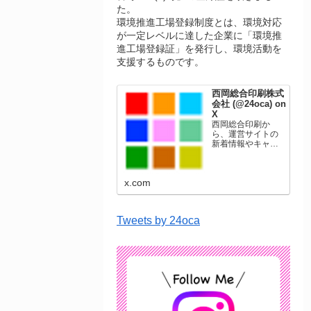
た。
環境推進工場登録制度とは、環境対応
が一定レベルに達した企業に「環境推
進工場登録証」を発行し、環境活動を
支援するものです。
西岡総合印刷株式
会社 (@24oca) on
X
西岡総合印刷か
ら、運営サイトの
新着情報やキャン
ペーン情報を発信
します。年賀状印
刷、名刺印刷、挨
x.com
拶状印刷、ポスト
カード、表彰状印
刷、学会ポスタ
ー、喪中はがき、
Tweets by 24oca
オリジナルカレン
ダーなどをネット
ショップで販売し
ています。