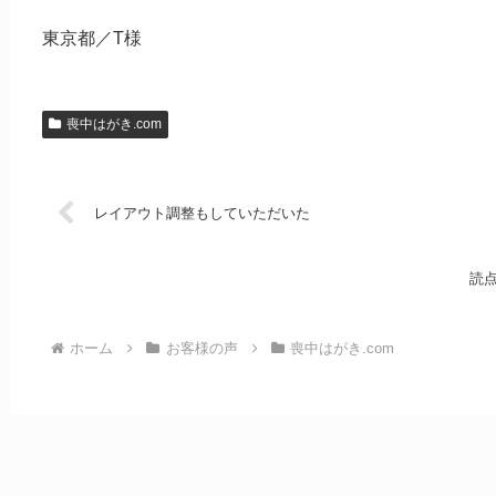
東京都／T様
喪中はがき.com
レイアウト調整もしていただいた
読
ホーム
お客様の声
喪中はがき.com