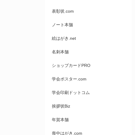
表彰状.com
ノート本舗
絵はがき.net
名刺本舗
ショップカードPRO
学会ポスター.com
学会印刷ドットコム
挨拶状Biz
年賀本舗
喪中はがき.com