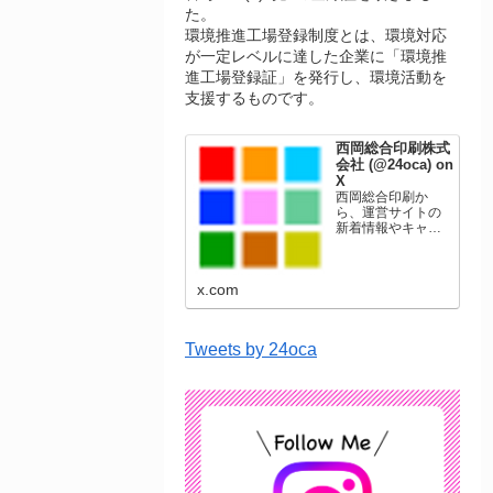
た。
環境推進工場登録制度とは、環境対応
が一定レベルに達した企業に「環境推
進工場登録証」を発行し、環境活動を
支援するものです。
西岡総合印刷株式
会社 (@24oca) on
X
西岡総合印刷か
ら、運営サイトの
新着情報やキャン
ペーン情報を発信
します。年賀状印
刷、名刺印刷、挨
x.com
拶状印刷、ポスト
カード、表彰状印
刷、学会ポスタ
ー、喪中はがき、
Tweets by 24oca
オリジナルカレン
ダーなどをネット
ショップで販売し
ています。