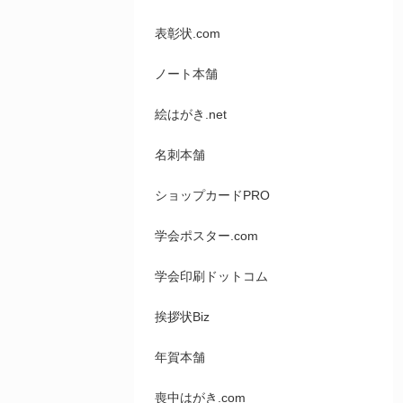
表彰状.com
ノート本舗
絵はがき.net
名刺本舗
ショップカードPRO
学会ポスター.com
学会印刷ドットコム
挨拶状Biz
年賀本舗
喪中はがき.com