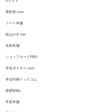
Dメイト
表彰状.com
ノート本舗
絵はがき.net
名刺本舗
ショップカードPRO
学会ポスター.com
学会印刷ドットコム
挨拶状Biz
年賀本舗