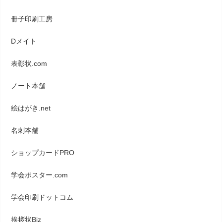
冊子印刷工房
Dメイト
表彰状.com
ノート本舗
絵はがき.net
名刺本舗
ショップカードPRO
学会ポスター.com
学会印刷ドットコム
挨拶状Biz