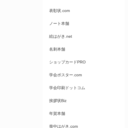
表彰状.com
ノート本舗
絵はがき.net
名刺本舗
ショップカードPRO
学会ポスター.com
学会印刷ドットコム
挨拶状Biz
年賀本舗
喪中はがき.com