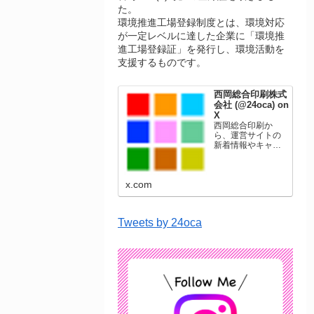
た。
環境推進工場登録制度とは、環境対応
が一定レベルに達した企業に「環境推
進工場登録証」を発行し、環境活動を
支援するものです。
西岡総合印刷株式
会社 (@24oca) on
X
西岡総合印刷か
ら、運営サイトの
新着情報やキャン
ペーン情報を発信
します。年賀状印
刷、名刺印刷、挨
x.com
拶状印刷、ポスト
カード、表彰状印
刷、学会ポスタ
ー、喪中はがき、
Tweets by 24oca
オリジナルカレン
ダーなどをネット
ショップで販売し
ています。