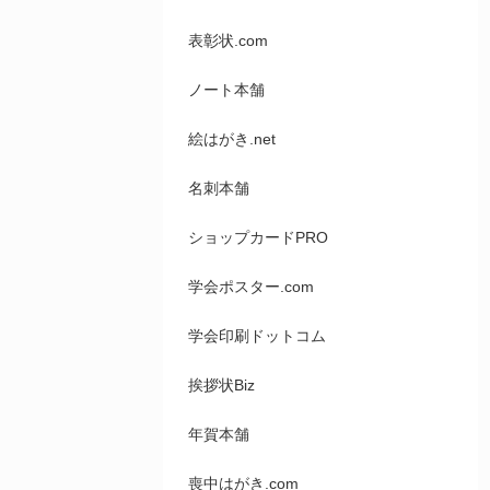
表彰状.com
ノート本舗
絵はがき.net
名刺本舗
ショップカードPRO
学会ポスター.com
学会印刷ドットコム
挨拶状Biz
年賀本舗
喪中はがき.com