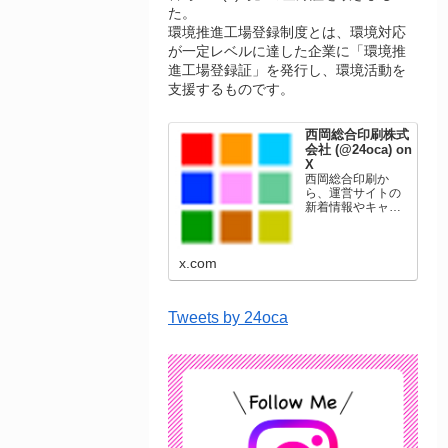
た。
環境推進工場登録制度とは、環境対応
が一定レベルに達した企業に「環境推
進工場登録証」を発行し、環境活動を
支援するものです。
西岡総合印刷株式
会社 (@24oca) on
X
西岡総合印刷か
ら、運営サイトの
新着情報やキャン
ペーン情報を発信
します。年賀状印
刷、名刺印刷、挨
x.com
拶状印刷、ポスト
カード、表彰状印
刷、学会ポスタ
ー、喪中はがき、
Tweets by 24oca
オリジナルカレン
ダーなどをネット
ショップで販売し
ています。