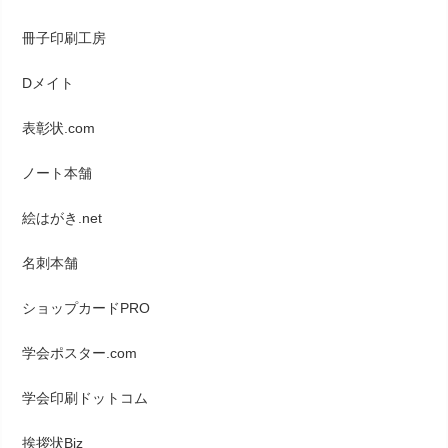
冊子印刷工房
Dメイト
表彰状.com
ノート本舗
絵はがき.net
名刺本舗
ショップカードPRO
学会ポスター.com
学会印刷ドットコム
挨拶状Biz