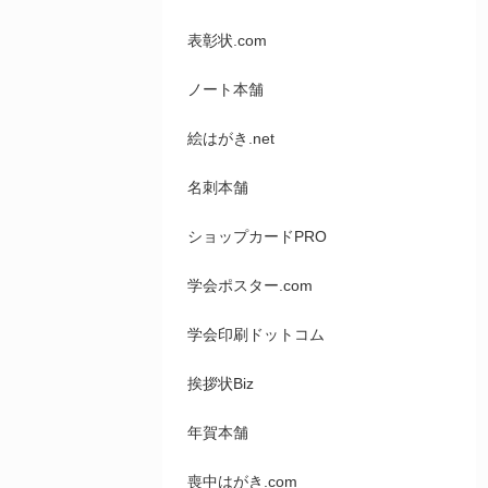
表彰状.com
ノート本舗
絵はがき.net
名刺本舗
ショップカードPRO
学会ポスター.com
学会印刷ドットコム
挨拶状Biz
年賀本舗
喪中はがき.com