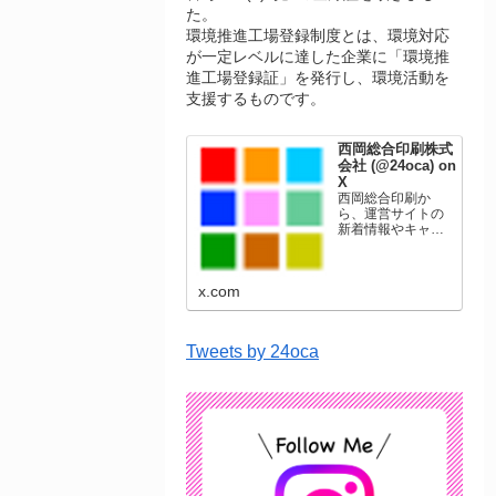
た。
環境推進工場登録制度とは、環境対応
が一定レベルに達した企業に「環境推
進工場登録証」を発行し、環境活動を
支援するものです。
西岡総合印刷株式
会社 (@24oca) on
X
西岡総合印刷か
ら、運営サイトの
新着情報やキャン
ペーン情報を発信
します。年賀状印
刷、名刺印刷、挨
x.com
拶状印刷、ポスト
カード、表彰状印
刷、学会ポスタ
ー、喪中はがき、
Tweets by 24oca
オリジナルカレン
ダーなどをネット
ショップで販売し
ています。