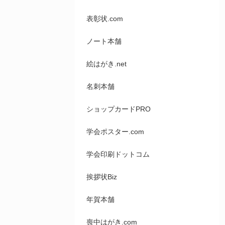
表彰状.com
ノート本舗
絵はがき.net
名刺本舗
ショップカードPRO
学会ポスター.com
学会印刷ドットコム
挨拶状Biz
年賀本舗
喪中はがき.com