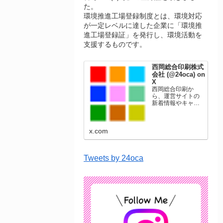
た。
環境推進工場登録制度とは、環境対応
が一定レベルに達した企業に「環境推
進工場登録証」を発行し、環境活動を
支援するものです。
西岡総合印刷株式
会社 (@24oca) on
X
西岡総合印刷か
ら、運営サイトの
新着情報やキャン
ペーン情報を発信
します。年賀状印
刷、名刺印刷、挨
x.com
拶状印刷、ポスト
カード、表彰状印
刷、学会ポスタ
ー、喪中はがき、
Tweets by 24oca
オリジナルカレン
ダーなどをネット
ショップで販売し
ています。