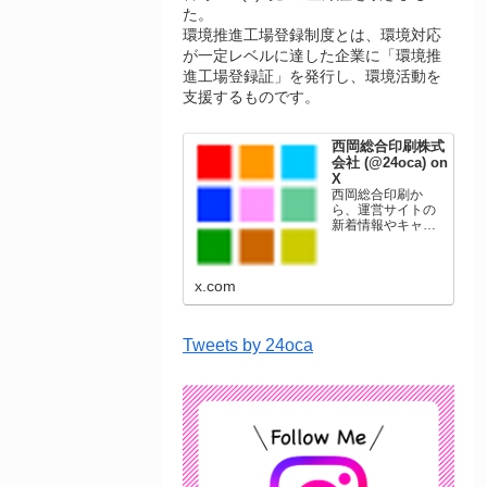
た。
環境推進工場登録制度とは、環境対応
が一定レベルに達した企業に「環境推
進工場登録証」を発行し、環境活動を
支援するものです。
西岡総合印刷株式
会社 (@24oca) on
X
西岡総合印刷か
ら、運営サイトの
新着情報やキャン
ペーン情報を発信
します。年賀状印
刷、名刺印刷、挨
x.com
拶状印刷、ポスト
カード、表彰状印
刷、学会ポスタ
ー、喪中はがき、
Tweets by 24oca
オリジナルカレン
ダーなどをネット
ショップで販売し
ています。