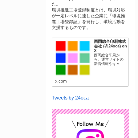
た。
環境推進工場登録制度とは、環境対応
が一定レベルに達した企業に「環境推
進工場登録証」を発行し、環境活動を
支援するものです。
西岡総合印刷株式
会社 (@24oca) on
X
西岡総合印刷か
ら、運営サイトの
新着情報やキャン
ペーン情報を発信
します。年賀状印
刷、名刺印刷、挨
x.com
拶状印刷、ポスト
カード、表彰状印
刷、学会ポスタ
ー、喪中はがき、
Tweets by 24oca
オリジナルカレン
ダーなどをネット
ショップで販売し
ています。