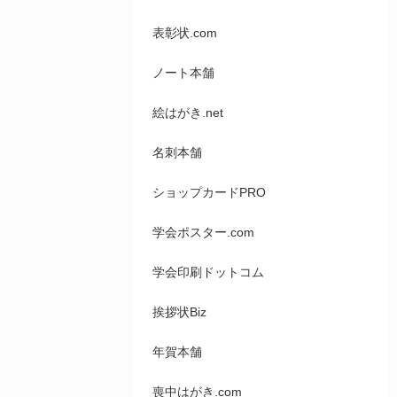
表彰状.com
ノート本舗
絵はがき.net
名刺本舗
ショップカードPRO
学会ポスター.com
学会印刷ドットコム
挨拶状Biz
年賀本舗
喪中はがき.com