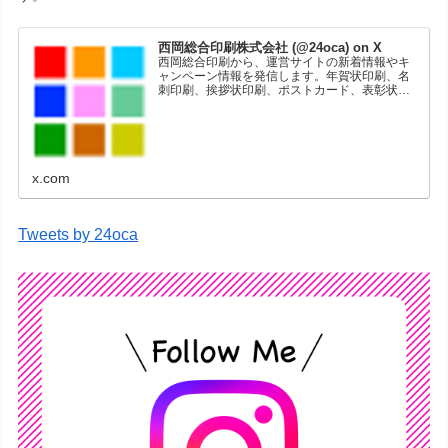
西岡総合印刷株式会社 (@24oca) on X
西岡総合印刷から、運営サイトの新着情報やキ
ャンペーン情報を発信します。年賀状印刷、名
刺印刷、挨拶状印刷、ポストカード、表彰状印
刷、学会ポスター、喪中はがき、オリジナルカ
レンダーなどをネットショップで販売していま
す。
x.com
Tweets by 24oca