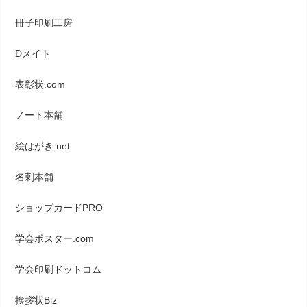
冊子印刷工房
Dメイト
表彰状.com
ノート本舗
絵はがき.net
名刺本舗
ショップカードPRO
学会ポスター.com
学会印刷ドットコム
挨拶状Biz