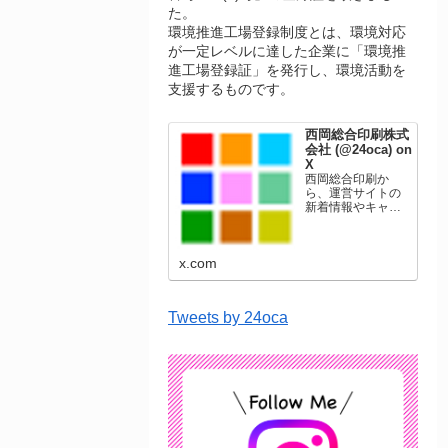
た。
環境推進工場登録制度とは、環境対応
が一定レベルに達した企業に「環境推
進工場登録証」を発行し、環境活動を
支援するものです。
西岡総合印刷株式
会社 (@24oca) on
X
西岡総合印刷か
ら、運営サイトの
新着情報やキャン
ペーン情報を発信
します。年賀状印
刷、名刺印刷、挨
x.com
拶状印刷、ポスト
カード、表彰状印
刷、学会ポスタ
ー、喪中はがき、
Tweets by 24oca
オリジナルカレン
ダーなどをネット
ショップで販売し
ています。