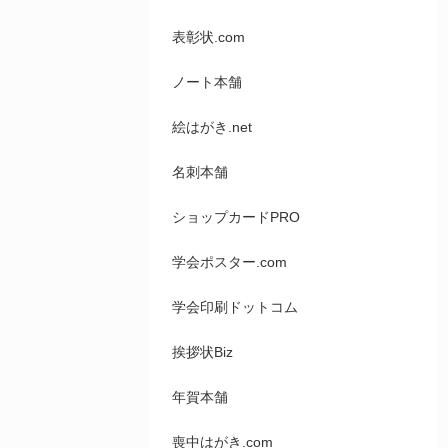
表彰状.com
ノート本舗
絵はがき.net
名刺本舗
ショップカードPRO
学会ポスター.com
学会印刷ドットコム
挨拶状Biz
年賀本舗
喪中はがき.com