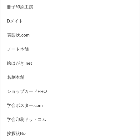
冊子印刷工房
Dメイト
表彰状.com
ノート本舗
絵はがき.net
名刺本舗
ショップカードPRO
学会ポスター.com
学会印刷ドットコム
挨拶状Biz