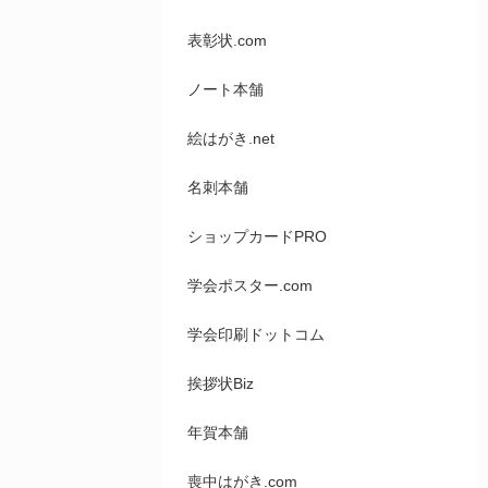
表彰状.com
ノート本舗
絵はがき.net
名刺本舗
ショップカードPRO
学会ポスター.com
学会印刷ドットコム
挨拶状Biz
年賀本舗
喪中はがき.com