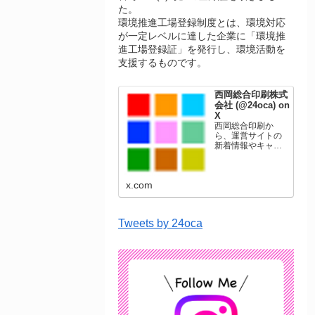
た。
環境推進工場登録制度とは、環境対応
が一定レベルに達した企業に「環境推
進工場登録証」を発行し、環境活動を
支援するものです。
西岡総合印刷株式
会社 (@24oca) on
X
西岡総合印刷か
ら、運営サイトの
新着情報やキャン
ペーン情報を発信
します。年賀状印
刷、名刺印刷、挨
x.com
拶状印刷、ポスト
カード、表彰状印
刷、学会ポスタ
ー、喪中はがき、
Tweets by 24oca
オリジナルカレン
ダーなどをネット
ショップで販売し
ています。