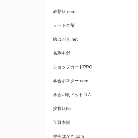
表彰状.com
ノート本舗
絵はがき.net
名刺本舗
ショップカードPRO
学会ポスター.com
学会印刷ドットコム
挨拶状Biz
年賀本舗
喪中はがき.com