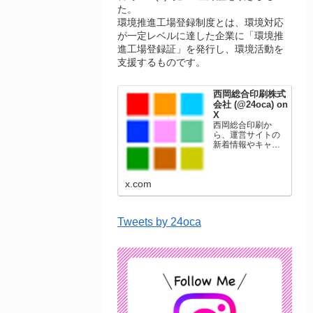
た。
環境推進工場登録制度とは、環境対応
が一定レベルに達した企業に「環境推
進工場登録証」を発行し、環境活動を
支援するものです。
西岡総合印刷株式
会社 (@24oca) on
X
西岡総合印刷か
ら、運営サイトの
新着情報やキャン
ペーン情報を発信
します。年賀状印
刷、名刺印刷、挨
x.com
拶状印刷、ポスト
カード、表彰状印
刷、学会ポスタ
ー、喪中はがき、
Tweets by 24oca
オリジナルカレン
ダーなどをネット
ショップで販売し
ています。