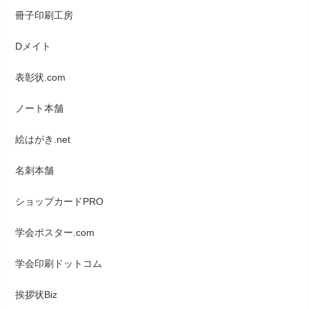
冊子印刷工房
Dメイト
表彰状.com
ノート本舗
絵はがき.net
名刺本舗
ショップカードPRO
学会ポスター.com
学会印刷ドットコム
挨拶状Biz