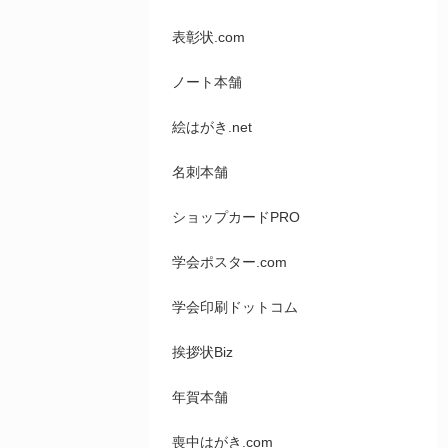
表彰状.com
ノート本舗
絵はがき.net
名刺本舗
ショップカードPRO
学会ポスター.com
学会印刷ドットコム
挨拶状Biz
年賀本舗
喪中はがき.com