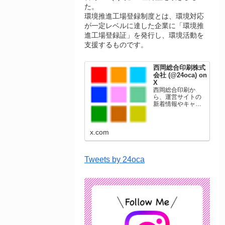
た。
環境推進工場登録制度とは、環境対応
が一定レベルに達した企業に「環境推
進工場登録証」を発行し、環境活動を
支援するものです。
西岡総合印刷株式
会社 (@24oca) on
X
西岡総合印刷か
ら、運営サイトの
新着情報やキャン
ペーン情報を発信
します。年賀状印
刷、名刺印刷、挨
x.com
拶状印刷、ポスト
カード、表彰状印
刷、学会ポスタ
ー、喪中はがき、
Tweets by 24oca
オリジナルカレン
ダーなどをネット
ショップで販売し
ています。