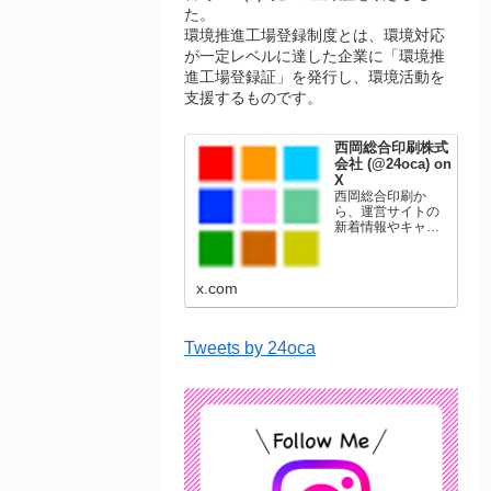
た。
環境推進工場登録制度とは、環境対応
が一定レベルに達した企業に「環境推
進工場登録証」を発行し、環境活動を
支援するものです。
西岡総合印刷株式
会社 (@24oca) on
X
西岡総合印刷か
ら、運営サイトの
新着情報やキャン
ペーン情報を発信
します。年賀状印
刷、名刺印刷、挨
x.com
拶状印刷、ポスト
カード、表彰状印
刷、学会ポスタ
ー、喪中はがき、
Tweets by 24oca
オリジナルカレン
ダーなどをネット
ショップで販売し
ています。