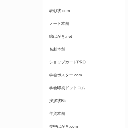
表彰状.com
ノート本舗
絵はがき.net
名刺本舗
ショップカードPRO
学会ポスター.com
学会印刷ドットコム
挨拶状Biz
年賀本舗
喪中はがき.com