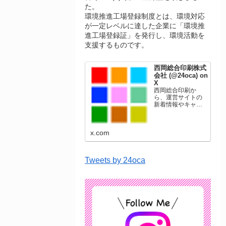
た。
環境推進工場登録制度とは、環境対応
が一定レベルに達した企業に「環境推
進工場登録証」を発行し、環境活動を
支援するものです。
西岡総合印刷株式
会社 (@24oca) on
X
西岡総合印刷か
ら、運営サイトの
新着情報やキャン
ペーン情報を発信
します。年賀状印
刷、名刺印刷、挨
x.com
拶状印刷、ポスト
カード、表彰状印
刷、学会ポスタ
ー、喪中はがき、
Tweets by 24oca
オリジナルカレン
ダーなどをネット
ショップで販売し
ています。