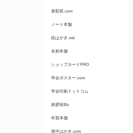
表彰状.com
ノート本舗
絵はがき.net
名刺本舗
ショップカードPRO
学会ポスター.com
学会印刷ドットコム
挨拶状Biz
年賀本舗
喪中はがき.com