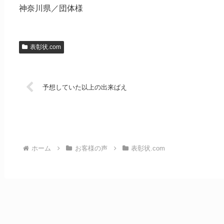
神奈川県／団体様
表彰状.com
予想していた以上の出来ばえ
ホーム
お客様の声
表彰状.com