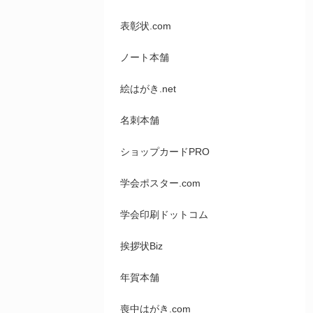
表彰状.com
ノート本舗
絵はがき.net
名刺本舗
ショップカードPRO
学会ポスター.com
学会印刷ドットコム
挨拶状Biz
年賀本舗
喪中はがき.com