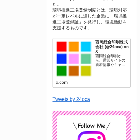
た。
環境推進工場登録制度とは、環境対応
が一定レベルに達した企業に「環境推
進工場登録証」を発行し、環境活動を
支援するものです。
西岡総合印刷株式
会社 (@24oca) on
X
西岡総合印刷か
ら、運営サイトの
新着情報やキャン
ペーン情報を発信
します。年賀状印
刷、名刺印刷、挨
x.com
拶状印刷、ポスト
カード、表彰状印
刷、学会ポスタ
ー、喪中はがき、
Tweets by 24oca
オリジナルカレン
ダーなどをネット
ショップで販売し
ています。