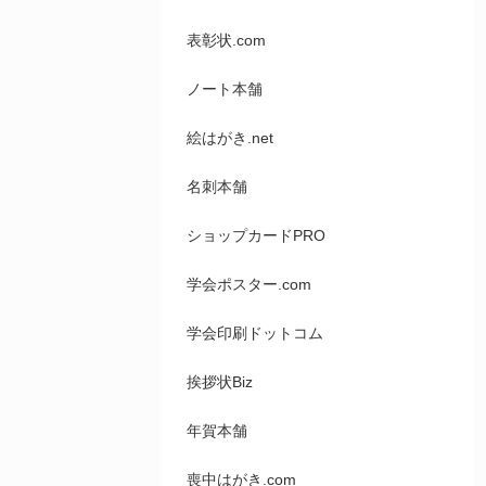
表彰状.com
ノート本舗
絵はがき.net
名刺本舗
ショップカードPRO
学会ポスター.com
学会印刷ドットコム
挨拶状Biz
年賀本舗
喪中はがき.com