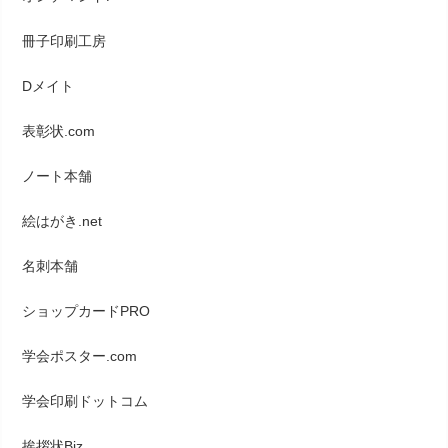
冊子印刷工房
Dメイト
表彰状.com
ノート本舗
絵はがき.net
名刺本舗
ショップカードPRO
学会ポスター.com
学会印刷ドットコム
挨拶状Biz