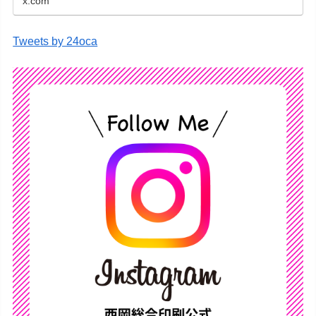
x.com
Tweets by 24oca