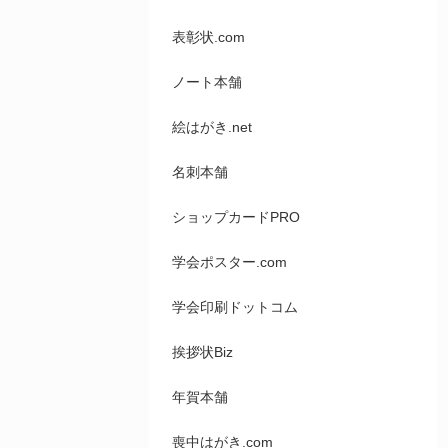
表彰状.com
ノート本舗
絵はがき.net
名刺本舗
ショップカードPRO
学会ポスター.com
学会印刷ドットコム
挨拶状Biz
年賀本舗
喪中はがき.com