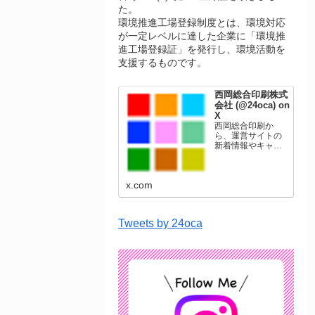
た。
環境推進工場登録制度とは、環境対応
が一定レベルに達した企業に「環境推
進工場登録証」を発行し、環境活動を
支援するものです。
西岡総合印刷株式
会社 (@24oca) on
X
西岡総合印刷か
ら、運営サイトの
新着情報やキャン
ペーン情報を発信
します。年賀状印
刷、名刺印刷、挨
x.com
拶状印刷、ポスト
カード、表彰状印
刷、学会ポスタ
ー、喪中はがき、
Tweets by 24oca
オリジナルカレン
ダーなどをネット
ショップで販売し
ています。