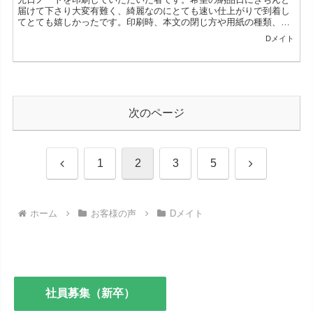
届けて下さり大変有難く、綺麗なのにとても速い仕上がりで到着し
てとても嬉しかったです。印刷時、本文の閉じ方や用紙の種類、
色々選べて好みな仕様にできる自由度も入稿していて楽しかったで
Dメイト
す...
次のページ
前
次
1
2
3
5
へ
へ
ホーム
お客様の声
Dメイト
社員募集（新卒）