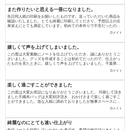
また作りたいと思える一冊になりました。
先日同人紙の印刷をお願いしたものです。送っていただいた商品を
確認いたしました。とても綺麗に印刷してくださり、予想以上の出
来栄えにとても満足しています。初めての本作りで不安だったので
すが、また作りたいと思える一冊になりました。ぜひまた利用さ
Dメイト
せ...
嬉しくて声を上げてしまいました。
この度は大変素敵にノートを仕上げていただき、誠にありがとうご
ざいました。グッズを作成することは初めてだったので、仕上がっ
たものを見たときに、嬉しくて声を上げてしまいました。千葉県／
O様
Dメイト
楽しく過ごすことができました
この度は大変お世話になりありがとうございました。 印刷して頂き
ました不織布バッグは大変好評頂き、おかげさまで楽しく過ごすこ
とができました。急な入稿に諦めておりましたが無事スペースに置
くことができ、改めて感謝いたしております。 また機会があり...
Dメイト
綺麗なのにとても速い仕上がり
先日ノートを印刷していただいた者です。希望の納品日にきちんと