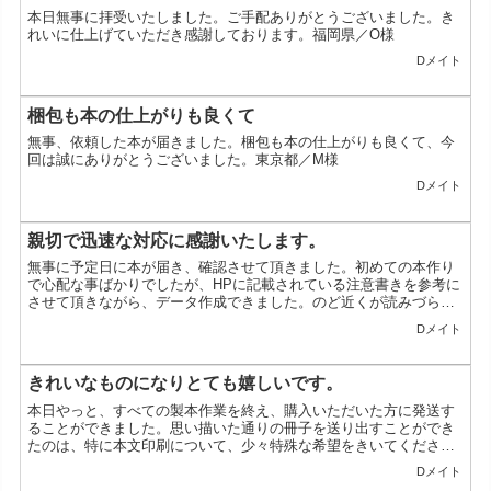
本日無事に拝受いたしました。ご手配ありがとうございました。き
れいに仕上げていただき感謝しております。福岡県／O様
Dメイト
梱包も本の仕上がりも良くて
無事、依頼した本が届きました。梱包も本の仕上がりも良くて、今
回は誠にありがとうございました。東京都／M様
Dメイト
親切で迅速な対応に感謝いたします。
無事に予定日に本が届き、確認させて頂きました。初めての本作り
で心配な事ばかりでしたが、HPに記載されている注意書きを参考に
させて頂きながら、データ作成できました。のど近くが読みづらい
部分があるとアドバイスを頂き、データを作り直させて頂けたの...
Dメイト
きれいなものになりとても嬉しいです。
本日やっと、すべての製本作業を終え、購入いただいた方に発送す
ることができました。思い描いた通りの冊子を送り出すことができ
たのは、特に本文印刷について、少々特殊な希望をきいてくださっ
た御社のお力あってこそです。（実際他社で見積もりを取ろうと
Dメイト
し...