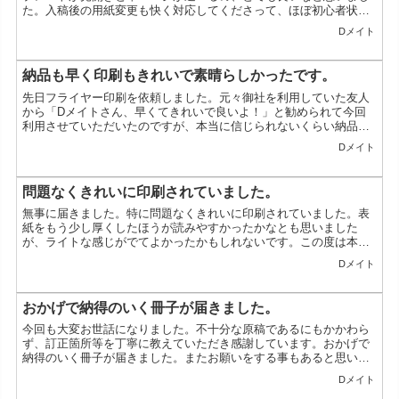
た。入稿後の用紙変更も快く対応してくださって、ほぼ初心者状態
の私には嬉しく心強かったです。印刷も迅速な対応でびっくりし
Dメイト
ま...
納品も早く印刷もきれいで素晴らしかったです。
先日フライヤー印刷を依頼しました。元々御社を利用していた友人
から「Dメイトさん、早くてきれいで良いよ！」と勧められて今回
利用させていただいたのですが、本当に信じられないくらい納品も
早く印刷もきれいで素晴らしかったです。驚いて「この価格でど
Dメイト
う...
問題なくきれいに印刷されていました。
無事に届きました。特に問題なくきれいに印刷されていました。表
紙をもう少し厚くしたほうが読みやすかったかなとも思いました
が、ライトな感じがでてよかったかもしれないです。この度は本当
にありがとうございました。東京都／A様
Dメイト
おかげで納得のいく冊子が届きました。
今回も大変お世話になりました。不十分な原稿であるにもかかわら
ず、訂正箇所等を丁寧に教えていただき感謝しています。おかげで
納得のいく冊子が届きました。またお願いをする事もあると思いま
すので、その際はよろしくお願いします。ありがとうございまし
Dメイト
た...