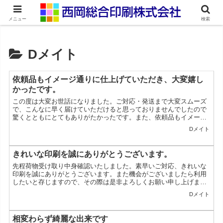
ネット印刷通販・オンデマンド印刷
メニュー
検索
Dメイト
依頼品もイメージ通りに仕上げていただき、大変嬉し
かったです。
この度は大変お世話になりました。ご対応・発送まで大変スムーズ
で、こんなに早く届けていただけると思っておりませんでしたので
驚くとともにとてもありがたかったです。また、依頼品もイメージ
通りに仕上げていただき、大変嬉しかったです。ありがとうござ
Dメイト
い...
きれいな印刷を誠にありがとうございます。
先程荷物受け取り中身確認いたしました。素早いご対応、きれいな
印刷を誠にありがとうございます。また機会がございましたら利用
したいと存じますので、その際は是非よろしくお願い申し上げま
す。山梨県／H様
Dメイト
相変わらず綺麗な出来です