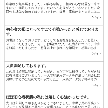
印刷物が無事届きました。内容も確認し、相変わらず綺麗な出来で
すので、満足しております。たいへんありがとうございました。次
回作も準備を始めてはいるのですが、毎回、原稿がまとまるには、
一年近く掛かるので、そのときになりましたら、宜しく御願い申
Dメイト
し...
初心者の私にとってすごく心強かったと感じておりま
す。
お世話になっております。どうしてもお礼をお伝えしたいと思い、
メールいたしました。先日、お届けいただいた商品について、中身
を確認いたしましたが、想像以上にきれいな印刷で、感動のあまり
つい表情が緩んでしまいました。今も、中身を確認してはニヤニ
Dメイト
ヤ...
大変満足しております。
この度は綺麗に印刷していただき、また丁寧に梱包していただき誠
に有り難うございました。一人で印刷用データを作成し印刷会社に
お願いするのは初めてで不安でしたが、入稿データ完了時やその
後、迅速に親切丁寧にメール対応していただけたので安心できまし
Dメイト
た...
ほぼ初心者状態の私には嬉しく心強かったです。
先日は印刷して頂きありがとうございました。中綴じ用の原稿テン
プレートが見開きと単ページが選べるの、とても良いなと思いまし