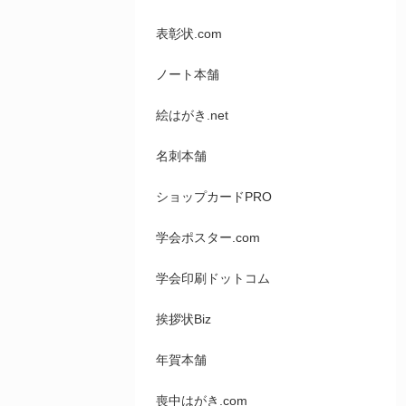
表彰状.com
ノート本舗
絵はがき.net
名刺本舗
ショップカードPRO
学会ポスター.com
学会印刷ドットコム
挨拶状Biz
年賀本舗
喪中はがき.com