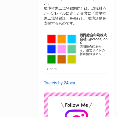
た。
環境推進工場登録制度とは、環境対応
が一定レベルに達した企業に「環境推
進工場登録証」を発行し、環境活動を
支援するものです。
西岡総合印刷株式
会社 (@24oca) on
X
西岡総合印刷か
ら、運営サイトの
新着情報やキャン
ペーン情報を発信
します。年賀状印
刷、名刺印刷、挨
x.com
拶状印刷、ポスト
カード、表彰状印
刷、学会ポスタ
ー、喪中はがき、
Tweets by 24oca
オリジナルカレン
ダーなどをネット
ショップで販売し
ています。