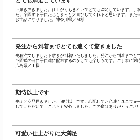
とても満足しています
下敷き届きました。仕上がりもきれいでとても満足しています。丁
た。卒園する子供たちもきっと大喜びしてくれると思います。また
お世話になりました。神奈川県／Ｍ様
発注から到着までとても速くて驚きました
先程注文しました下敷きが到着いたしました。発注から到着までと
卒園式の日に子供達に配布するのがとても楽しみです。ご丁寧に対
広島県／Ｉ様
期待以上です
先ほど商品届きました。期待以上です。心配してた色味もユニフォ
していただいて、こちらも安心しました。この度はありがとうござ
可愛い仕上がりに大満足