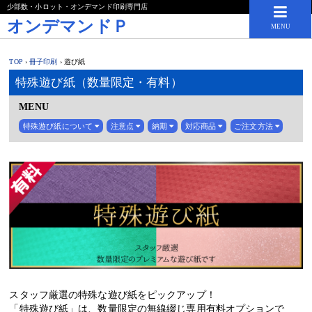
少部数・小ロット・オンデマンド印刷専門店
オンデマンドＰ
MENU
TOP
›
冊子印刷
›
遊び紙
特殊遊び紙（数量限定・有料）
MENU
特殊遊び紙について
注意点
納期
対応商品
ご注文方法
スタッフ厳選の特殊な遊び紙をピックアップ！
「特殊遊び紙」は、数量限定の無線綴じ専用有料オプションで