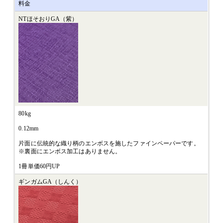
料金
NTほそおりGA（紫）
80kg
0.12mm
片面に伝統的な織り柄のエンボスを施したファインペーパーです。
※裏面にエンボス加工はありません。
1冊単価60円UP
ギンガムGA（しんく）