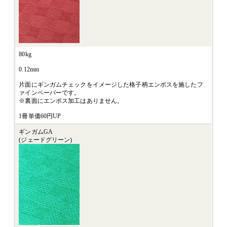
80kg
0.12mm
片面にギンガムチェックをイメージした格子柄エンボスを施したフ
ァインペーパーです。
※裏面にエンボス加工はありません。
1冊単価60円UP
ギンガムGA
(ジェードグリーン)