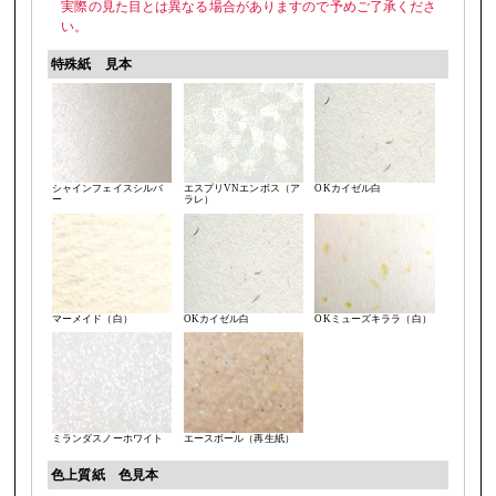
実際の見た目とは異なる場合がありますので予めご了承くださ
い。
特殊紙 見本
シャインフェイスシルバ
エスプリVNエンボス（ア
OKカイゼル白
ー
ラレ）
マーメイド（白）
OKカイゼル白
OKミューズキララ（白）
ミランダスノーホワイト
エースボール（再生紙）
色上質紙 色見本