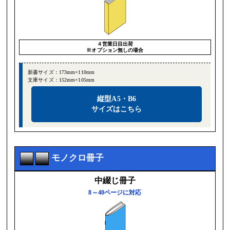
４営業日目出荷
※オプション無しの場合
新書サイズ：173mm×110mm
文庫サイズ：152mm×105mm
縦型A5・B6
サイズはこちら
モノクロ冊子
中綴じ冊子
8～40ページに対応