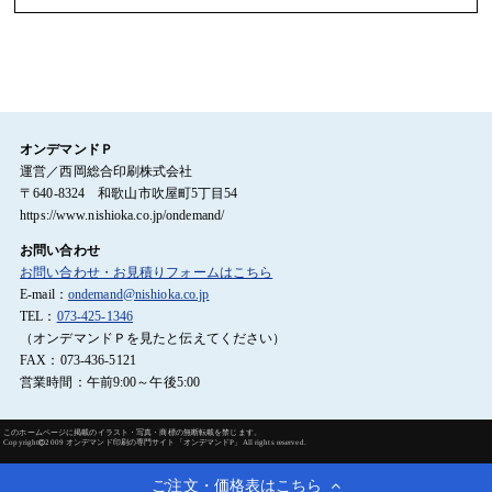
オンデマンドＰ
運営／西岡総合印刷株式会社
〒640-8324 和歌山市吹屋町5丁目54
https://www.nishioka.co.jp/ondemand/
お問い合わせ
お問い合わせ・お見積りフォームはこちら
E-mail：
ondemand@nishioka.co.jp
TEL：
073-425-1346
（オンデマンドＰを見たと伝えてください）
FAX：073-436-5121
営業時間：午前9:00～午後5:00
このホームページに掲載のイラスト・写真・商標の無断転載を禁じます。
Copyright
2009 オンデマンド印刷の専門サイト「オンデマンドP」All rights reserved.
ご注文・価格表はこちら