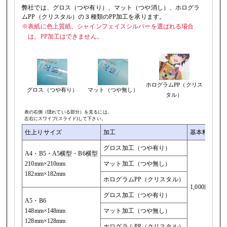
弊社では、グロス（つや有り）、マット（つや消し）、ホログラ
ムPP（クリスタル）の３種類のPP加工を承ります。
※表紙に色上質紙、シャインフェイスシルバーを選ばれる場合
は、PP加工はできません。
ホログラムPP（クリス
グロス（つや有り）
マット（つや無し）
タル）
表の右側（隠れている部分）を見るには、
左右にスワイプ(スライド)して下さい。
仕上りサイズ
加工
基本料金
単
グロス加工（つや有り）
4
A4・B5・A5横型・B6横型
210mm×210mm
マット加工（つや無し）
5
182mm×182mm
ホログラムPP（クリスタル）
8
1,000円
グロス加工（つや有り）
3
A5・B6
148mm×148mm
マット加工（つや無し）
4
128mm×128mm
ホログラムPP（クリスタル）
7