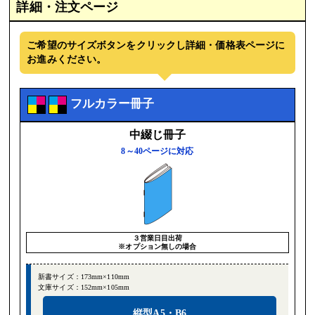
詳細・注文ページ
ご希望のサイズボタンをクリックし詳細・価格表ページに
お進みください。
フルカラー冊子
中綴じ冊子
8～40ページに対応
３営業日目出荷
※オプション無しの場合
新書サイズ：173mm×110mm
文庫サイズ：152mm×105mm
縦型A5・B6