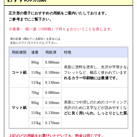
正方形の冊子におすすめの用紙をご案内いたしております。
ご参考までにご覧下さい。
※連量･･･紙一連（1000枚）で何ｋｇかということを表します。
表の右側（隠れている部分）を見るには、
左右にスワイプ(スライド)して下さい。
用紙種類
連量
用紙厚
特徴
90kg
0.080mm
表面に塗料を塗布し、光沢や平滑さを高め
コート紙
110kg
0.100mm
フレットなど、幅広く使われています。
特
れるカラー印刷物には最適です。
135kg
0.130mm
70kg
0.080mm
表面につや消しのためのコーティングが施
90kg
0.100mm
マット紙
光沢のために文字などが読みやすくなりま
110kg
0.130mm
どに良く用いられ、しっとりとした質感で
135kg
0.170mm
上記のどの用紙をお選びいただいても、料金は同じです。