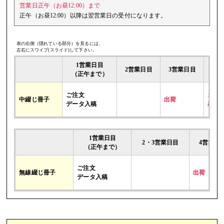
営業日正午（お昼12:00）まで
正午（お昼12:00）以降は翌営業日の受付になります。
表の右側（隠れている部分）を見るには、
左右にスワイプ(スライド)して下さい。
1営業日目
2営業日目
3営業日目
（正午まで）
ご注文
オプ
中綴じ冊子
出荷
データ入稿
出荷
1営業日目
2・3営業日目
4営業日
（正午まで）
ご注文
無線綴じ冊子
出荷
データ入稿