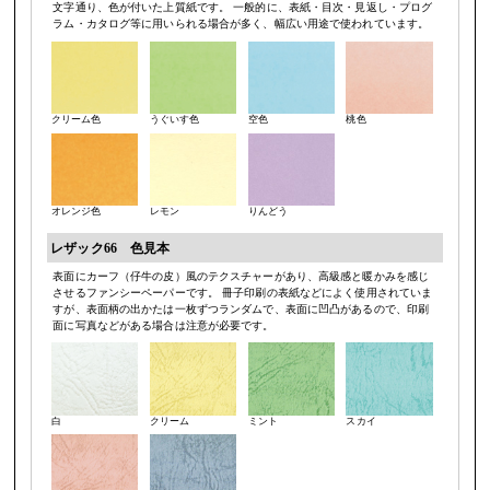
文字通り、色が付いた上質紙です。 一般的に、表紙・目次・見返し・プログ
ラム・カタログ等に用いられる場合が多く、幅広い用途で使われています。
クリーム色
うぐいす色
空色
桃色
オレンジ色
レモン
りんどう
レザック66 色見本
表面にカーフ（仔牛の皮）風のテクスチャーがあり、高級感と暖かみを感じ
させるファンシーペーパーです。 冊子印刷の表紙などによく使用されていま
すが、表面柄の出かたは一枚ずつランダムで、表面に凹凸があるので、印刷
面に写真などがある場合は注意が必要です。
白
クリーム
ミント
スカイ