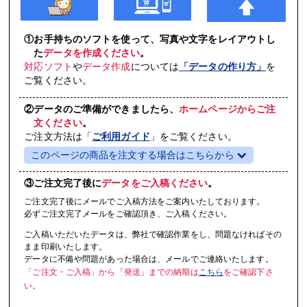
①お手持ちのソフトを使って、写真や文字をレイアウトし
た
データを作成ください
。
対応ソフト
や
データ作成
については
「データの作り方」
を
ご覧ください。
②データのご準備ができましたら、
ホームページからご注
文ください
。
ご注文方法は「
ご利用ガイド
」をご覧ください。
このページの商品を注文する場合はこちらから
③ご注文完了後に
データをご入稿ください
。
ご注文完了後にメールでご入稿方法をご案内いたしております。
必ずご注文完了メールをご確認頂き、ご入稿ください。
ご入稿いただいたデータは、弊社で確認作業をし、問題なければその
まま印刷いたします。
データに不備や問題があった場合は、メールでご連絡いたします。
「ご注文・ご入稿」から「発送」までの納期は
こちら
をご確認下さ
い。