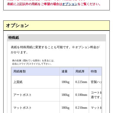
表紙に上記以外の用紙をご希望の場合は
オプション
をご覧ください。
オプション
特殊紙
表紙を特殊用紙に変更することも可能です。※オプション料金が
かかります。
表の右側（隠れている部分）を見るには、
左右にスワイプ(スライド)して下さい。
用紙種類
連量
用紙厚
特徴
上質紙
180kg
0.225mm
官製ハガキとほ
コート紙と同様
アートポスト
180kg
0.180mm
適です。
マットポスト
180kg
0.210mm
マット紙と同様