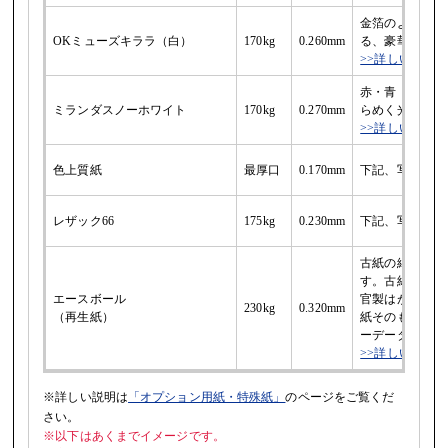
金箔のような金
OKミューズキララ（白）
170kg
0.260mm
る、豪華さと華
>>詳しい説明
赤・青・白の3
ミランダスノーホワイト
170kg
0.270mm
らめく光沢を表
>>詳しい説明
色上質紙
最厚口
0.170mm
下記、写真サン
レザック66
175kg
0.230mm
下記、写真サン
古紙の細かい粒
す。古紙の粒子
エースボール
官製はがきより
230kg
0.320mm
（再生紙）
紙そのものに色
ーデータの色味
>>詳しい説明
※詳しい説明は
「オプション用紙・特殊紙」
のページをご覧くだ
さい。
※以下はあくまでイメージです。