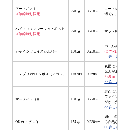
アートポスト
コート紙と同様
220kg
0.250mm
※無線綴じ限定
適です。
ハイマッキンレーマットポスト
220kg
0.260mm
マット紙と同様
※無線綴じ限定
パールのような
シャインフェイスシルバー
180kg
0.230mm
は光沢はありま
>>詳しい説明
表面にアラレ模
光沢がある特殊
エスプリVNエンボス（アラレ）
176.5kg
0.2mm
※裏面（表2・
>>詳しい説明
表面にソフトな
ファインペーパ
マーメイド（白）
160kg
0.270mm
がかった柔らか
>>詳しい説明
細かい繊維が練
OKカイゼル白
155㎏
0.230mm
る自然な風合い
>>詳しい説明