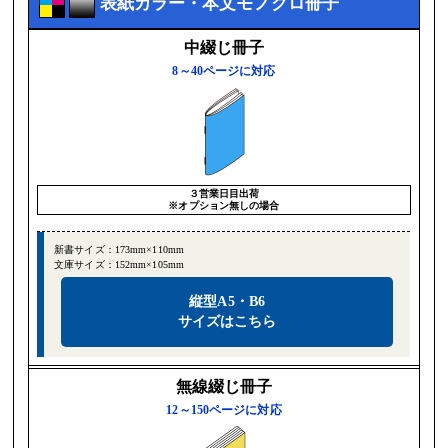
表紙カラー・本文モノクロ冊子
中綴じ冊子
8～40ページに対応
３営業日目出荷
※オプション無しの場合
新書サイズ：173mm×110mm
文庫サイズ：152mm×105mm
縦型A5・B6
サイズはこちら
無線綴じ冊子
12～150ページに対応