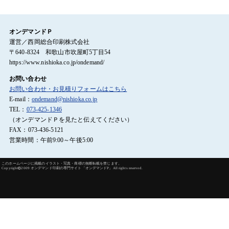
オンデマンドＰ
運営／西岡総合印刷株式会社
〒640-8324 和歌山市吹屋町5丁目54
https://www.nishioka.co.jp/ondemand/
お問い合わせ
お問い合わせ・お見積りフォームはこちら
E-mail：
ondemand@nishioka.co.jp
TEL：
073-425-1346
（オンデマンドＰを見たと伝えてください）
FAX：073-436-5121
営業時間：午前9:00～午後5:00
このホームページに掲載のイラスト・写真・商標の無断転載を禁じます。
Copyright
2009 オンデマンド印刷の専門サイト「オンデマンドP」All rights reserved.