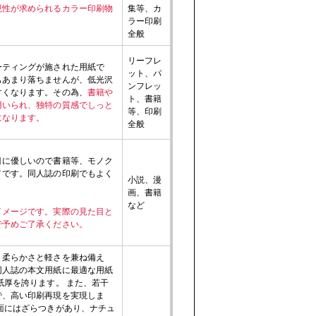
現性が求められるカラー印刷物
集等、カ
ラー印刷
全般
リーフレ
ーティングが施された用紙で
ット、パ
もあまり落ちませんが、低光沢
ンフレッ
すくなります。その為、
書籍や
ト、書籍
用いられ、独特の質感でしっと
等、印刷
になります。
全般
目に優しいので書籍等、モノク
メです。同人誌の印刷でもよく
小説、漫
画、書籍
など
イメージです。実際の見た目と
で予めご了承ください。
、柔らかさと軽さを兼ね備え
同人誌の本文用紙に最適な用紙
紙厚を誇ります。 また、若干
で、高い印刷再現を実現しま
面にはざらつきがあり、ナチュ