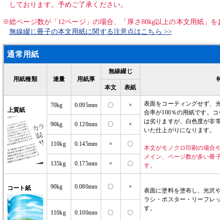
しております。予めご了承ください。
※総ページ数が「12ページ」の場合、「厚さ80kg以上の本文用紙」
無線綴じ冊子の本文用紙に関する注意点はこちら >>
通常用紙
無線綴じ
用紙種類
連量
用紙厚
本文
表紙
表面をコーティングせず、
70kg
0.095mm
〇
×
上質紙
合率が100％の用紙です。
は劣りますが、白色度が非
90kg
0.120mm
〇
×
いた仕上がりになります。
110kg
0.145mm
×
〇
本文がモノクロ印刷の場合
メイン、ページ数が多い冊
135kg
0.175mm
×
〇
す。
90kg
0.080mm
〇
×
コート紙
表面に塗料を塗布し、光沢
ラシ・ポスター・リーフレ
す。
110kg
0.100mm
〇
〇