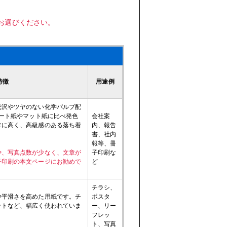
をお選びください。
特徴
用途例
光沢やツヤのない化学パルプ配
コート紙やマット紙に比べ発色
会社案
常に高く、高級感のある落ち着
内、報告
書、社内
報等、冊
や、写真点数が少なく、文章が
子印刷な
子印刷の本文ページにお勧めで
ど
チラシ、
や平滑さを高めた用紙です。チ
ポスタ
ットなど、幅広く使われていま
ー、リー
フレッ
ト、写真