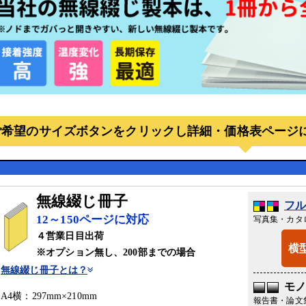
ご希望のサイズボタンをクリックし詳細・価格表ページ
無線綴じ冊子
フ
12～150ページに対応
写真集・カタ
４営業日目出荷
横
※オプション無し、200部までの場合
無線綴じ冊子とは？
モ
A4横：297mm×210mm
報告書・論文