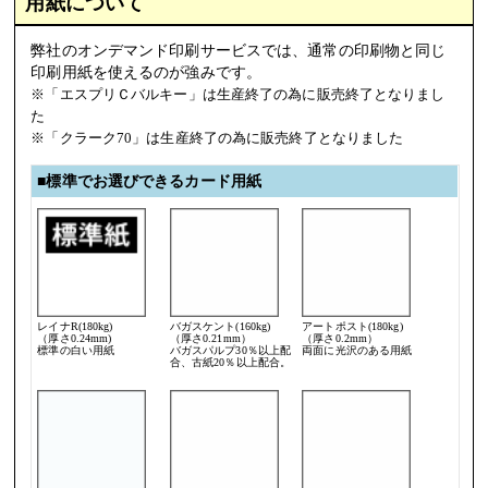
用紙について
弊社のオンデマンド印刷サービスでは、通常の印刷物と同じ
印刷用紙を使えるのが強みです。
※「エスプリＣバルキー」は生産終了の為に販売終了となりまし
た
※「クラーク70」は生産終了の為に販売終了となりました
■標準でお選びできるカード用紙
レイナR(180kg)
バガスケント(160kg)
アートポスト(180kg)
（厚さ0.24mm)
（厚さ0.21mm）
（厚さ0.2mm）
標準の白い用紙
バガスパルプ30％以上配
両面に光沢のある用紙
合、古紙20％以上配合。