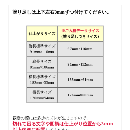
塗り足しは上下左右3mmずつ付けてください。
※ご入稿データサイズ
仕上がりサイズ
（塗り足しつきサイズ）
縦長標準サイズ
97mm×116mm
91mm×110mm
縦長サイズ
91mm×112mm
85mm×106mm
横長標準サイズ
188mm×61mm
182mm×55mm
横長サイズ
176mm×60mm
170mm×54mm
裁断の際には多少のズレが生じますので、
切れて困る文字や図柄は仕上がり位置から3ｍｍ
以上内側に配置