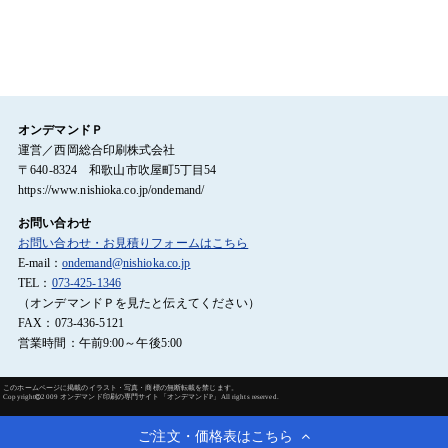
オンデマンドＰ
運営／西岡総合印刷株式会社
〒640-8324 和歌山市吹屋町5丁目54
https://www.nishioka.co.jp/ondemand/
お問い合わせ
お問い合わせ・お見積りフォームはこちら
E-mail：
ondemand@nishioka.co.jp
TEL：
073-425-1346
（オンデマンドＰを見たと伝えてください）
FAX：073-436-5121
営業時間：午前9:00～午後5:00
このホームページに掲載のイラスト・写真・商標の無断転載を禁じます。
Copyright
2009 オンデマンド印刷の専門サイト「オンデマンドP」All rights reserved.
ご注文・価格表はこちら