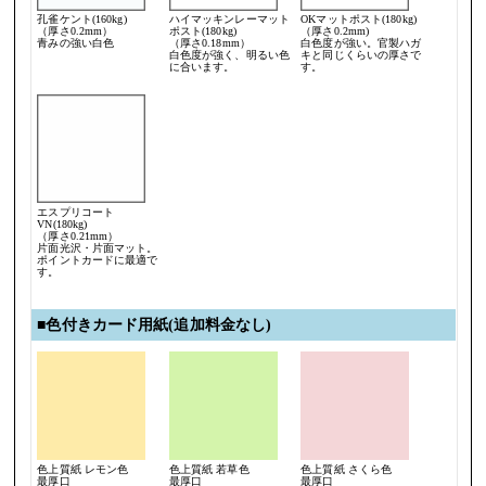
孔雀ケント(160kg)
ハイマッキンレーマット
OKマットポスト(180kg)
（厚さ0.2mm）
ポスト(180kg)
（厚さ0.2mm)
青みの強い白色
（厚さ0.18mm）
白色度が強い。官製ハガ
白色度が強く、明るい色
キと同じくらいの厚さで
に合います。
す。
エスプリコート
VN(180kg)
（厚さ0.21mm）
片面光沢・片面マット。
ポイントカードに最適で
す。
■色付きカード用紙(追加料金なし)
色上質紙 レモン色
色上質紙 若草色
色上質紙 さくら色
最厚口
最厚口
最厚口