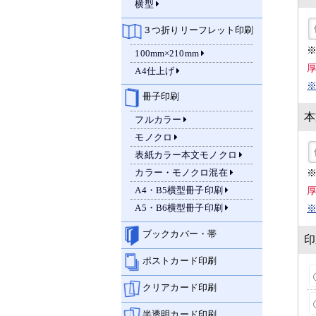
横型
３つ折りリーフレット印刷
100mm×210mm
A4仕上げ
※
冊子印刷
本
フルカラー
モノクロ
表紙カラー本文モノクロ
カラー・モノクロ混在
A4・B5横型冊子印刷
A5・B6横型冊子印刷
※
ブックカバー・帯
印
ポストカード印刷
クリアカード印刷
半透明カード印刷