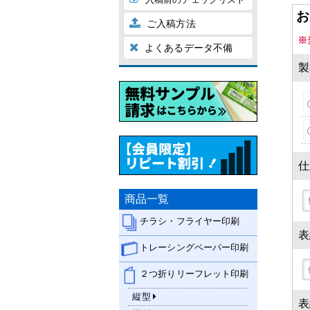
お
ご入稿方法
※
よくあるデータ不備
製
仕
商品一覧
チラシ・フライヤー印刷
表
トレーシングペーパー印刷
２つ折りリーフレット印刷
縦型
表