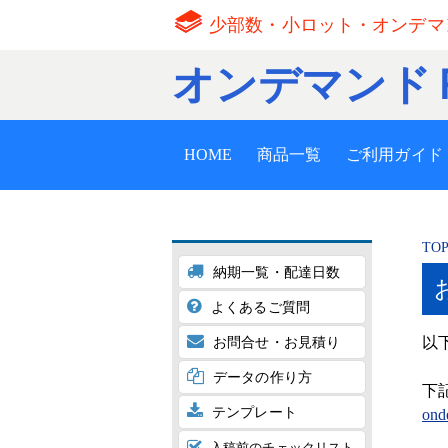
少部数・小ロット・オンデマ
オンデマンド
HOME
商品一覧
ご利用ガイド
TO
納期一覧・配達日数
よくあるご質問
以
お問合せ・お見積り
データの作り方
下
テンプレート
ond
入稿前のチェックリスト